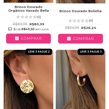
Brinco Dourado
Orgânico Vazado Bella
Brinco Dourado Bolinha
(0)
(0)
R$89,99
R$80,99
R$34,99
R$26,24
2
x de
R$40,50
sem juros
COMPRAR
COMPRAR
LEVE 3 PAGUE 2
LEVE 3 PAGUE 2