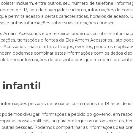
oletar incluem, entre outros, seu número de telefone, informa
endereço de IP, tipo do navegador e idioma, informações de cooki
e permita acesso a certas características, horários de acesso, U
as e outras informações sobre suas interações conosco.
las Amam Acessórios e de terceiros podemos combinar informaç
ações, transações e fontes da Elas Amam Acessórios. Isto pode i
Acessórios, mala direta, catálogos, eventos, produtos e aplicati
mbém podemos combinar estas informações com os dados disp
coletamos informações de presenteados que recebem presentes
infantil
 informações pessoais de usuários com menos de 18 anos de id
ei: podemos divulgar informações a pedido do governo, em respo
umprir as nossas políticas, ou para proteger os nossos direitos, 
e outras pessoas. Podemos compartilhar as informações para prev