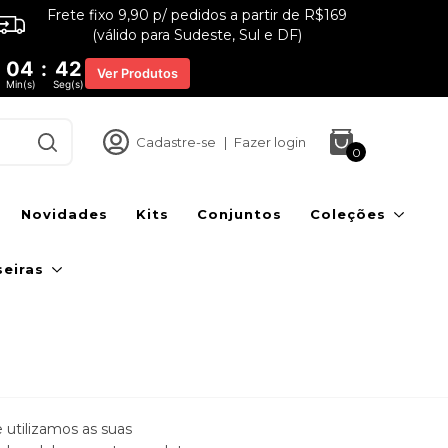
Frete fixo 9,90 p/ pedidos a partir de R$169
(válido para Sudeste, Sul e DF)
04
:
41
Ver Produtos
Min(s)
Seg(s)
Cadastre-se
|
Fazer login
0
Novidades
Kits
Conjuntos
Coleções
seiras
utilizamos as suas