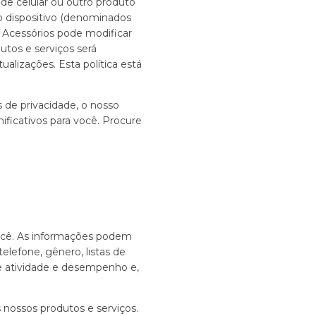
o de celular ou outro produto
o dispositivo (denominados
m Acessórios pode modificar
utos e serviços será
alizações. Esta política está
s de privacidade, o nosso
icativos para você. Procure
ocê. As informações podem
elefone, gênero, listas de
de atividade e desempenho e,
nossos produtos e serviços.