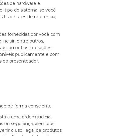
ções de hardware e
e, tipo do sistema, se você
RLs de sites de referência,
ões fornecidas por você com
ncluir, entre outros,
vos, ou outras interações
oníveis publicamente e com
 do presenteador.
ade de forma consciente.
sta a uma ordem judicial,
bens ou segurança, além dos
enir o uso ilegal de produtos