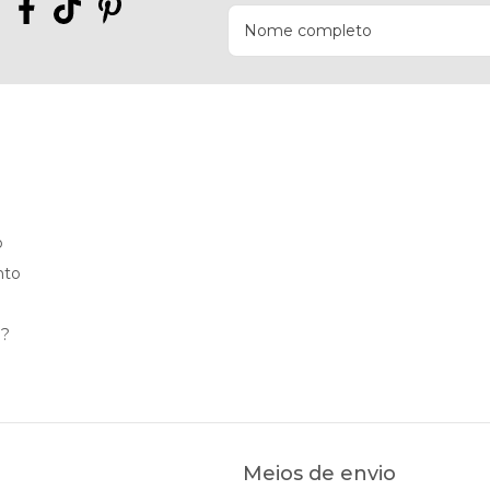
o
nto
l?
Meios de envio