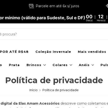
Parcele em até 6x s/ juros
00
:
12
:
r mínimo (válido para Sudeste, Sul e DF)
Dia(s)
Hora(s)
POR ATÉ R$48
Coleção Invernale
Mais vendidos
o
Prata
Brincos
Colares
Anéis
Pul
Política de privacidade
Início
Política de privacidade
e digital da Elas Amam Acessórios
descreve como coletamos e 