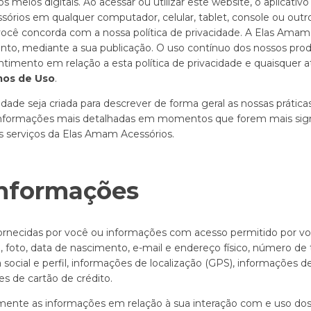
s meios digitais. Ao acessar ou utilizar este website, o aplicativ
órios em qualquer computador, celular, tablet, console ou outr
 você concorda com a nossa política de privacidade. A Elas Ama
nto, mediante a sua publicação. O uso contínuo dos nossos prod
imento em relação a esta política de privacidade e quaisquer atu
os de Uso
.
idade seja criada para descrever de forma geral as nossas prática
nformações mais detalhadas em momentos que forem mais signif
s serviços da Elas Amam Acessórios.
informações
ornecidas por você ou informações com acesso permitido por v
e, foto, data de nascimento, e-mail e endereço físico, número de t
 social e perfil, informações de localização (GPS), informações 
s de cartão de crédito.
nte as informações em relação à sua interação com e uso dos 