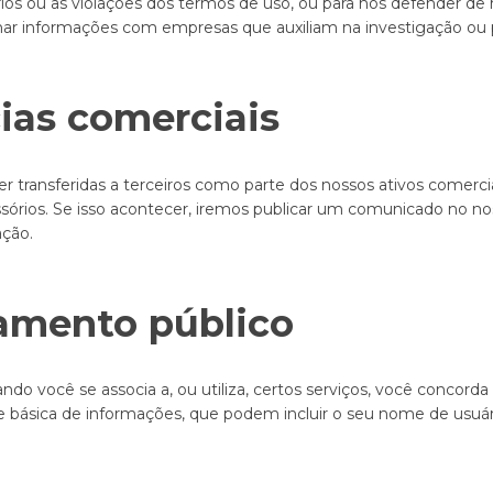
os ou as violações dos termos de uso, ou para nos defender de r
 informações com empresas que auxiliam na investigação ou p
ias comerciais
r transferidas a terceiros como parte dos nossos ativos comerc
órios. Se isso acontecer, iremos publicar um comunicado no no
ção.
amento público
o você se associa a, ou utiliza, certos serviços, você concord
básica de informações, que podem incluir o seu nome de usuário