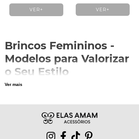
VER+
VER+
Brincos Femininos -
Modelos para Valorizar
o Seu Estilo
Ver mais
Encontre
brincos femininos
para transformar o
visual com delicadeza, brilho e personalidade em
diferentes momentos.
Os
brincos
são acessórios essenciais para completar
o look com praticidade. Eles iluminam o rosto,
valorizam o penteado e ajudam a deixar a produção
mais interessante, seja no dia a dia, no trabalho ou