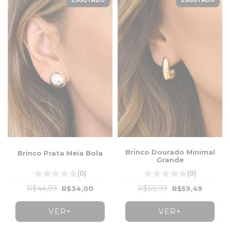
ESGOTADO
ESGOTADO
Brinco Dourado Minimal
Brinco Prata Meia Bola
Grande
(0)
(0)
R$44,99
R$69,99
R$34,00
R$59,49
VER+
VER+