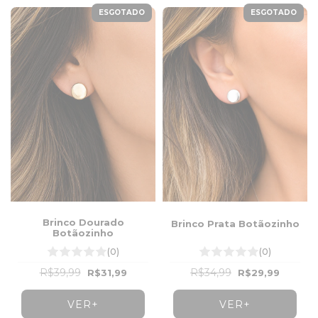
ESGOTADO
ESGOTADO
Brinco Dourado
Brinco Prata Botãozinho
Botãozinho
(0)
(0)
R$39,99
R$34,99
R$31,99
R$29,99
VER+
VER+