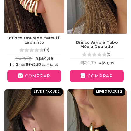
Brinco Dourado Earcuff
Labirinto
Brinco Argola Tubo
Média Dourado
(0)
(0)
R$99,99
R$84,99
R$64,99
R$51,99
2
x de
R$42,50
sem juros
COMPRAR
COMPRAR
LEVE 3 PAGUE 2
LEVE 3 PAGUE 2