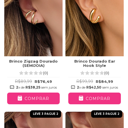
Brinco Zigzag Dourado
Brinco Dourado Ear
(SEMIJOIA)
Hook Style
(0)
(0)
R$89,99
R$99,99
R$76,49
R$84,99
2
x de
R$38,25
sem juros
2
x de
R$42,50
sem juros
COMPRAR
COMPRAR
LEVE 3 PAGUE 2
LEVE 3 PAGUE 2