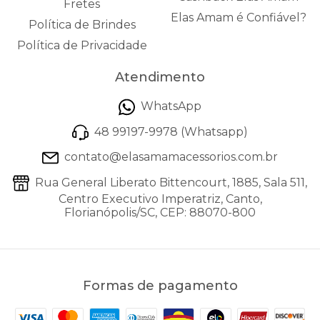
brinco argola dourada
valoriza o rosto, combina
Fretes
com cabelo preso ou solto e deixa o look mais
Elas Amam é Confiável?
Política de Brindes
marcante sem perder a sofisticação.
Política de Privacidade
Modelos como
brinco gota dourado
, peças com
acabamento polido e opções coloridas também são
Atendimento
boas alternativas para quem gosta de adicionar
WhatsApp
destaque ao visual. O
brinco trevo verde
, por
exemplo, pode funcionar como ponto de cor em
48 99197-9978 (Whatsapp)
produções neutras ou com acessórios dourados.
contato@elasamamacessorios.com.br
Rua General Liberato Bittencourt, 1885, Sala 511,
Como combinar brincos com outros
Centro Executivo Imperatriz, Canto,
acessórios
Florianópolis/SC, CEP: 88070-800
Os
brincos dourados
são ideais para quem gosta de
brilho e acabamento quente. Eles combinam muito
bem com
colares
delicados, chokers, correntes e mix
Formas de pagamento
de colares, criando uma composição harmônica
entre rosto e colo.