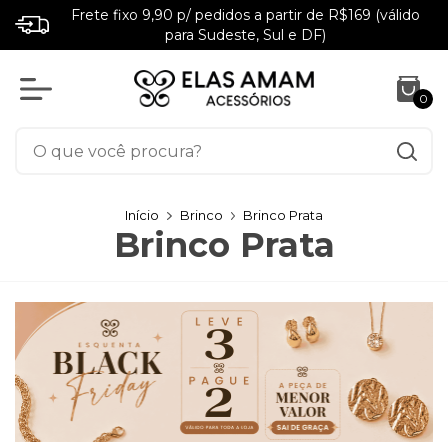
Frete fixo 9,90 p/ pedidos a partir de R$169 (válido
para Sudeste, Sul e DF)
0
Início
Brinco
Brinco Prata
Brinco Prata