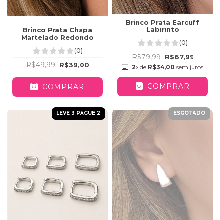
Brinco Prata Earcuff
Labirinto
Brinco Prata Chapa
Martelado Redondo
(0)
(0)
R$79,99
R$67,99
R$49,99
R$39,00
2
x de
R$34,00
sem juros
COMPRAR
COMPRAR
LEVE 3 PAGUE 2
ESGOTADO