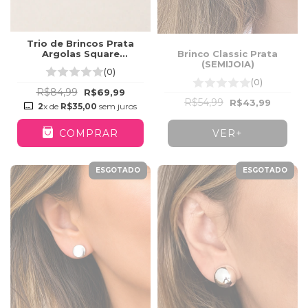
Trio de Brincos Prata
Argolas Square
Brinco Classic Prata
Cravejadas
(SEMIJOIA)
(0)
(0)
R$84,99
R$69,99
R$54,99
R$43,99
2
x de
R$35,00
sem juros
COMPRAR
VER+
ESGOTADO
ESGOTADO