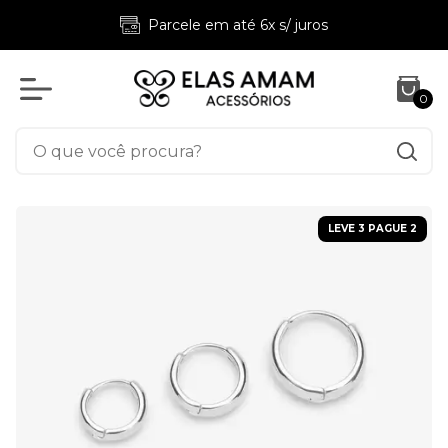
Frete fixo 9,90 p/ pedidos a partir de R$169 (vál
para Sudeste, Sul e DF)
0
LEVE 3 PAGUE 2