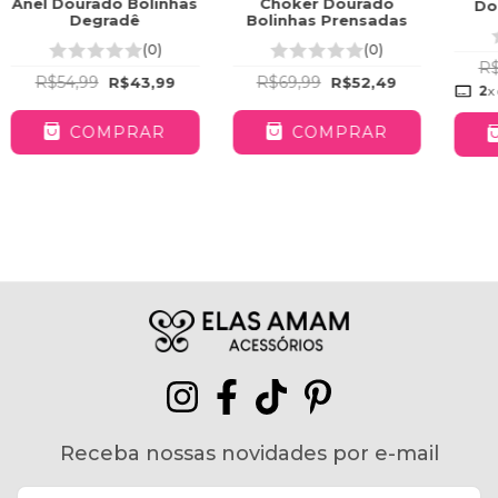
Anel Dourado Bolinhas
Choker Dourado
Do
Degradê
Bolinhas Prensadas
(0)
(0)
R$
R$54,99
R$69,99
R$43,99
R$52,49
2
x
COMPRAR
COMPRAR
Receba nossas novidades por e-mail