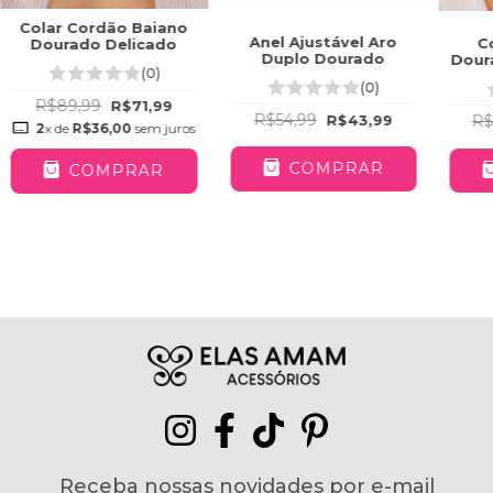
Colar Cordão Baiano
Anel Ajustável Aro
C
Dourado Delicado
Duplo Dourado
Dour
(0)
(0)
R$89,99
R$71,99
R$54,99
R$43,99
R$
2
x de
R$36,00
sem juros
COMPRAR
COMPRAR
Receba nossas novidades por e-mail