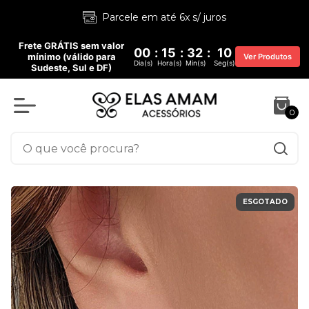
Parcele em até 6x s/ juros
Frete GRÁTIS sem valor
00
:
15
:
32
:
10
mínimo (válido para
Ver Produtos
Dia(s)
Hora(s)
Min(s)
Seg(s)
Sudeste, Sul e DF)
0
ESGOTADO