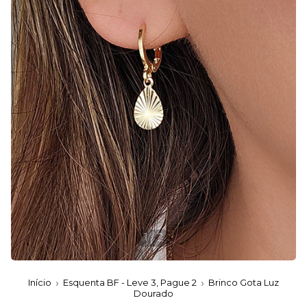
1
/
2
Início
Esquenta BF - Leve 3, Pague 2
Brinco Gota Luz
Dourado