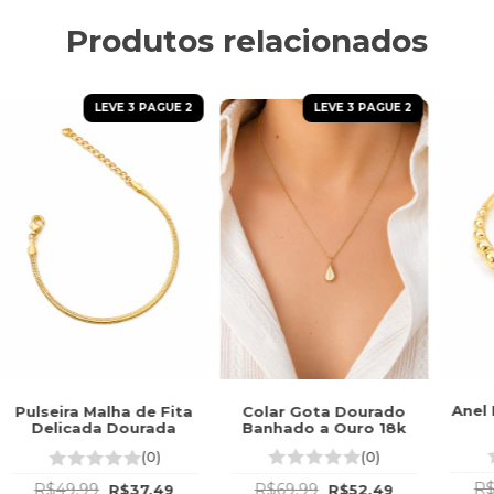
Produtos relacionados
LEVE 3 PAGUE 2
LEVE 3 PAGUE 2
Anel
Colar Gota Dourado
Pulseira Malha de Fita
Banhado a Ouro 18k
Delicada Dourada
(0)
(0)
R$
R$69,99
R$49,99
R$52,49
R$37,49